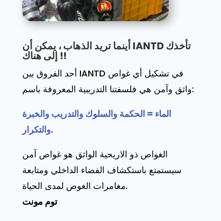
أينما تريد الذهاب ، يمكن أن IANTD تأخذك
إلى هناك !!
أحد الفروق بين IANTD في تشكيل أي غواص
واثق وآمن هي فلسفتنا التدريبية المعروفة باسم:
الماء = الحكمة والسلوك والتدريب والخبرة
والتكرار.
الغواص ذو الاريحية الواثق هو غواص آمن
سيستمتع باستكشاف الفضاء الداخلي ومتابعة
مغامرات الغوص لمدى الحياة.
توم مونت