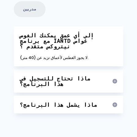
مدربين
إلى أي عمق يمكنك الغوص
مع برنامج IANTD غواص
نيتروكس متقدم ؟
لا يجوز الغطس لأعماق تزيد عن (40 متر).
ماذا تحتاج للتسجيل في
هذا البرنامج؟
ماذا يشمل هذا البرنامج؟